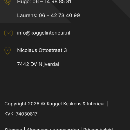
Hugo:
06 – 14 98 85 81
Laurens:
06 – 42 73 40 99
info@koggelinterieur.nl
Nicolaus Ottostraat 3
7442 DV Nijverdal
Copyright 2026 ©
Koggel Keukens & Interieur
|
KVK: 74030817
Sitemap
|
Algemene voorwaarden
|
Privacybeleid