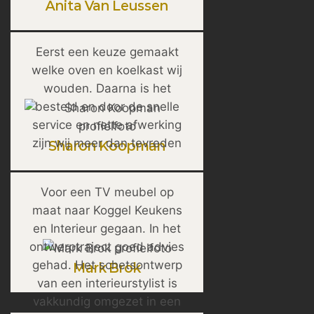
Anita Van Leussen
Eerst een keuze gemaakt
welke oven en koelkast wij
wouden. Daarna is het
besteld en door de snelle
service en nette afwerking
zijn wij meer dan tevreden
Sharon Koopman
Voor een TV meubel op
maat naar Koggel Keukens
en Interieur gegaan. In het
ontwerptraject goed advies
gehad. Het schetsontwerp
Mark Brok
van een interieurstylist is
vakkundig omgezet in een