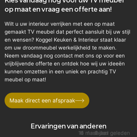
Kies vandaag nog voor uw TV meubel
op maat en vraag een offerte aan!
Wilt u uw interieur verrijken met een op maat
gemaakt TV meubel dat perfect aansluit bij uw stijl
en wensen? Koggel Keuken & Interieur staat klaar
om uw droommeubel werkelijkheid te maken.
Neem vandaag nog contact met ons op voor een
vrijblijvende offerte en ontdek hoe wij uw ideeën
kunnen omzetten in een uniek en prachtig TV
meubel op maat!
Maak direct een afspraak
Ervaringen van anderen
10 maanden geleden
11 maanden geleden
11 maanden geleden
4 maanden geleden
4 maanden geleden
4 maanden geleden
6 maanden geleden
6 maanden geleden
6 maanden geleden
1 maand geleden
3 jaar geleden
4 jaar geleden
4 jaar geleden
2 jaar geleden
2 jaar geleden
1 jaar geleden
1 jaar geleden
1 jaar geleden