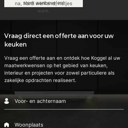
sterk aanbevelen!
na, hard werkend, netjes
werk.
Vraag direct een offerte aan voor uw
keuken
Vraag een offerte aan en ontdek hoe Koggel al uw
maatwerkwensen op het gebied van keuken,
interieur en projecten voor zowel particuliere als
zakelijke opdrachten realiseert.
Voor-
en
achternaam
Woonplaats
(Vereist)