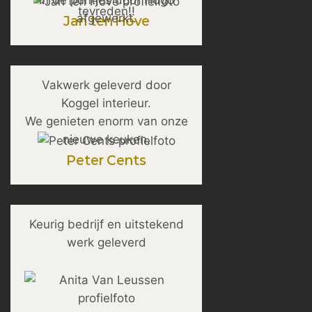
in de puntjes door Hugo
tevreden!!
afgewerkt.
Jan ten Hove
Vakwerk geleverd door
Koggel interieur.
We genieten enorm van onze
nieuwe keuken.
Peter Cents
Keurig bedrijf en uitstekend
werk geleverd