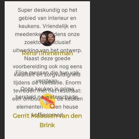
Super deskundig op het
gebied van interieur en
keukens. Vriendelijk en
meedenkend tijdens onze
zoektocht inclusief
uitwerking van het ontwerp.
Rens Timmerman
Naast deze goede
voorbereiding ook nog eens
Fijne mensen die hun vak
kwaliteit en zorgvuldigheid
verstaan.
tijdens de realisatie. Enorm
Onze keuken is prima
tevreden met het resultaat:
hersteld na waterschade.
een ombouw van de keuken
elementen en een heuse
koffiecorner!
Gerrit Maassen van den
Brink