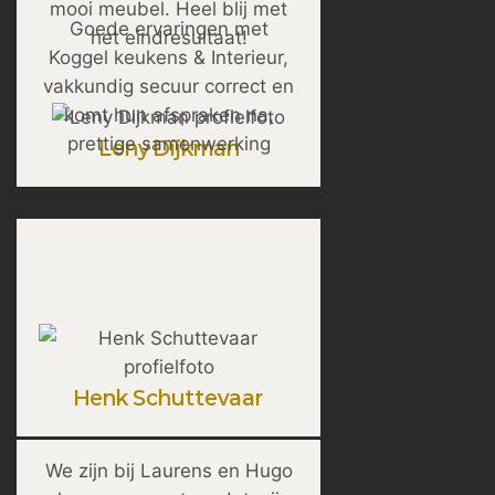
mooi meubel. Heel blij met
Goede ervaringen met
het eindresultaat!
Koggel keukens & Interieur,
vakkundig secuur correct en
komt hun afspraken na,
prettige samenwerking
Leny Dijkman
Henk Schuttevaar
We zijn bij Laurens en Hugo