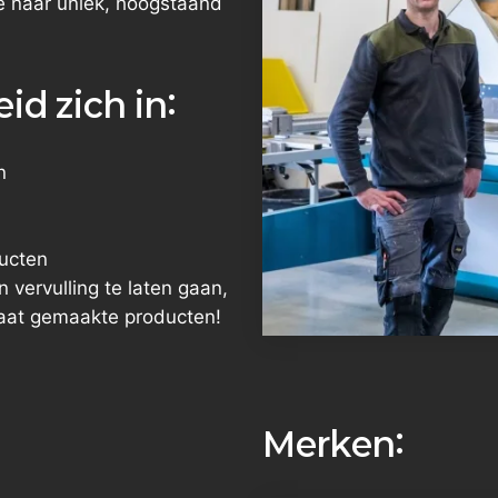
e naar uniek, hoogstaand
id zich in:
n
ducten
 vervulling te laten gaan,
maat gemaakte producten!
Merken: