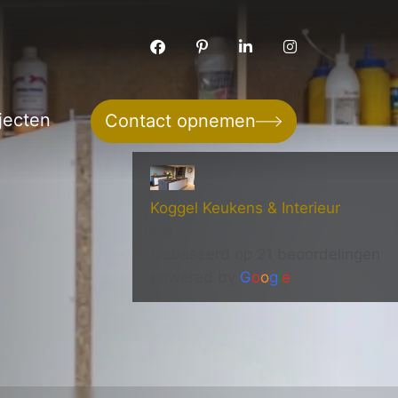
jecten
Contact opnemen
Koggel Keukens & Interieur
4.8
Gebaseerd op 21 beoordelingen
powered by
G
o
o
g
l
e