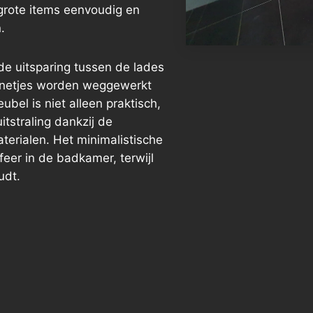
 grote items eenvoudig en
.
de uitsparing tussen de lades
n netjes worden weggewerkt
bel is niet alleen praktisch,
tstraling dankzij de
erialen. Het minimalistische
eer in de badkamer, terwijl
udt.