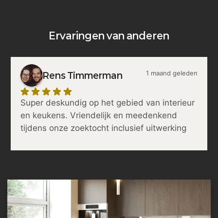
Ervaringen van anderen
1 maand geleden
Rens Timmerman
Super deskundig op het gebied van interieur 
en keukens. Vriendelijk en meedenkend 
tijdens onze zoektocht inclusief uitwerking 
van het ontwerp. Naast deze goede 
voorbereiding ook nog eens kwaliteit en 
zorgvuldigheid tijdens de realisatie. Enorm 
tevreden met het resultaat: een ombouw van 
de keuken elementen en een heuse 
koffiecorner!