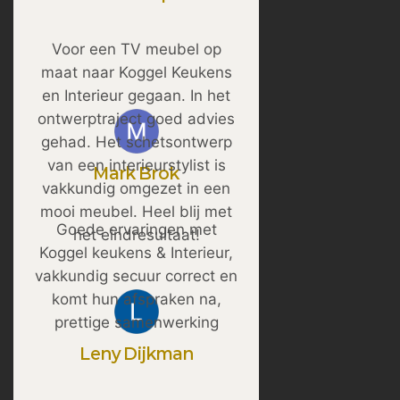
Voor een TV meubel op
maat naar Koggel Keukens
en Interieur gegaan. In het
ontwerptraject goed advies
gehad. Het schetsontwerp
van een interieurstylist is
Mark Brok
vakkundig omgezet in een
mooi meubel. Heel blij met
Goede ervaringen met
het eindresultaat!
Koggel keukens & Interieur,
vakkundig secuur correct en
komt hun afspraken na,
prettige samenwerking
Leny Dijkman