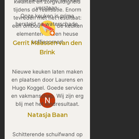
kwaliteit en zorgvuldigheid
verstaan.
tijdens de realisatie. Enorm
Onze keuken is prima
tevreden met het resultaat:
hersteld na waterschade.
een ombouw van de keuken
elementen en een heuse
koffiecorner!
Gerrit Maassen van den
Brink
Nieuwe keuken laten maken
en plaatsen door Laurens en
Hugo Koggel. Goede service
en vakmanschap. Wij zijn erg
blij met het eindresultaat.
Natasja Baan
Schitterende schuifwand op