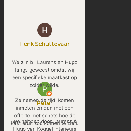
Henk Schuttevaar
We zijn bij Laurens en Hugo
langs geweest omdat wij
een specifieke maatkast op
zolder wilde.
Ze nemen de tijd, komen
Peter
inmeten en dan met een
offerte met schets hoe de
We hebben door Laurens &
kast eruit zou komen te zien.
Hugo van Koggel interieurs